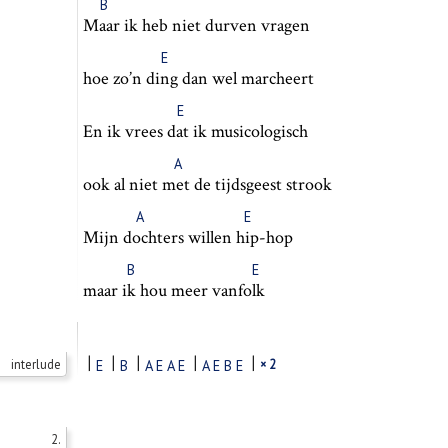
B
Maar
ik heb niet durven vragen
E
hoe zo’n
ding
dan wel marcheert
E
En ik vrees
dat
ik musicologisch
A
ook al niet
met
de tijdsgeest strook
A
E
Mijn
doch
ters willen
hip
-hop
B
E
maar
ik
hou meer van
folk
|
|
|
|
|
interlude
E
B
A
E
A
E
A
E
B
E
× 2
2.