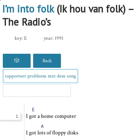
I’m into folk
(Ik hou van folk)
–
The Radio’s
key:
E
year:
1991
🎲
Back
rapporteer probleem met deze song
E
I
got
a home computer
1.
A
I got
lots
of floppy disks