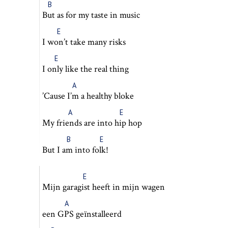
B
But
as for my taste in music
E
I
won’t
take many risks
E
I
only
like the real thing
A
’Cause
I’m
a healthy bloke
A
E
My
friends
are into
hip
hop
B
E
But I
am
into
folk!
E
Mijn gara
gist
heeft in mijn wagen
A
een
GPS
geïnstalleerd