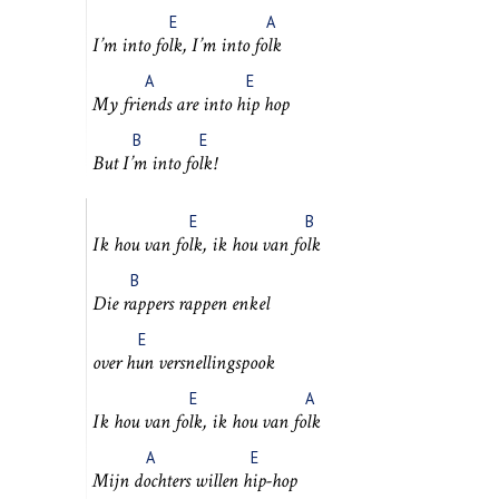
E
A
I’m into
folk,
I’m into
folk
A
E
My
friends
are into
hip
hop
B
E
But
I’m
into
folk!
E
B
Ik hou van
folk,
ik hou van
folk
B
Die
rap
pers rappen enkel
E
over
hun
versnellingspook
E
A
Ik hou van
folk,
ik hou van
folk
A
E
Mijn
doch
ters willen
hip
-hop